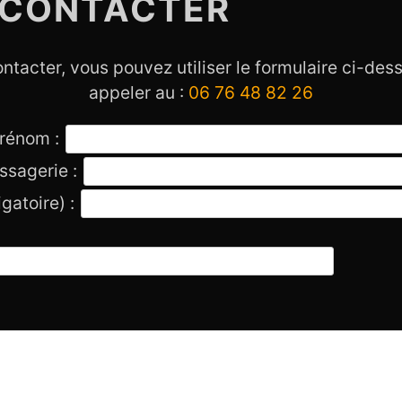
 CONTACTER
ntacter, vous pouvez utiliser le formulaire ci-de
appeler au :
06 76 48 82 26
Prénom :
ssagerie :
gatoire) :